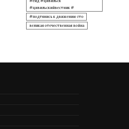
#еид #цивильск
#цивильскийвестник #
#подтянись к движению гто
великая отечественная война