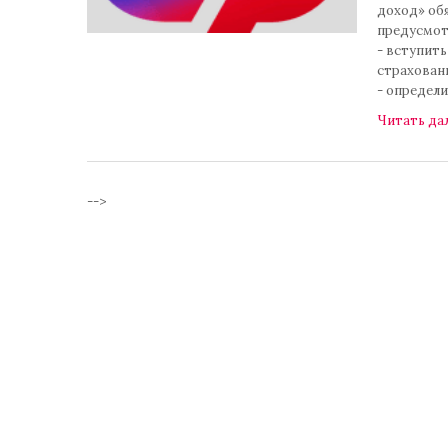
доход» обя
предусмот
- вступит
страхован
- определи
Читать да
-->