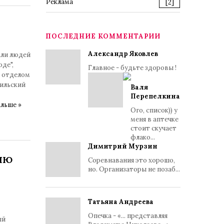
Реклама
[2]
ПОСЛЕДНИЕ КОММЕНТАРИИ
Александр Яковлев
али людей
оде",
Главное - будьте здоровы !
с отделом
вильский
Валя
Перепелкина
льше »
Ого, список)) у
меня в аптечке
стоит скучает
флако...
Димитрий Мурзин
ИЮ
Соревнавания это хорошо,
но. Организаторы не позаб...
Татьяна Андреева
Опечка - «... представляя
ый