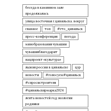
беседа в каминном зале
продолжалась
улица восточная г.цивильска. вокруг
главное
топ
#гто_цивильск
пресс-конференция
погода
минобразования чувашии
чувашияблагодарит
нацпроект «культура»
лыжня россии в цивильске
цур
новости
#голосуем#цивильск
#спросистроителя
#цивильскярмарка2024
лента новостей год экологии
родники