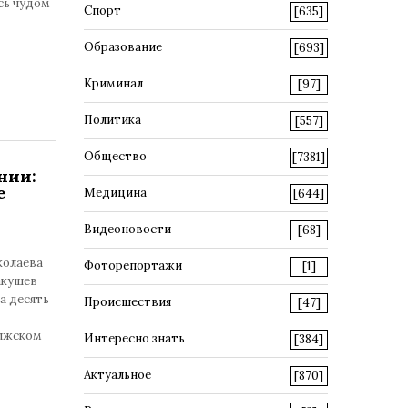
сь чудом
Спорт
[635]
Образование
[693]
Криминал
[97]
Политика
[557]
Общество
[7381]
нии:
е
Медицина
[644]
Видеоновости
[68]
колаева
Фоторепортажи
[1]
акушев
а десять
Происшествия
[47]
олжском
Интересно знать
[384]
Актуальное
[870]