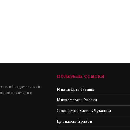
ПОЛЕЗНЫЕ ССЫЛКИ
льский издательский
Минцифры Чуваши
нной политики и
Минкомсвязь России
Союз журналистов Чувашии
Цивильский район