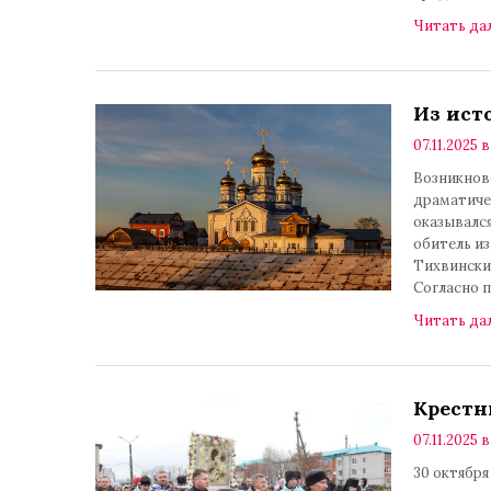
Читать да
Из ист
07.11.2025 в
Возникнов
драматиче
оказывался
обитель из
Тихвински
Согласно п
Читать да
Крестн
07.11.2025 в
30 октября