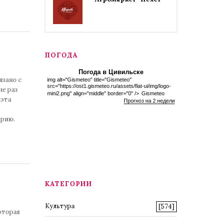
ПОГОДА
Погода в Цивильске
язано с
img alt="Gismeteo" title="Gismeteo"
src="https://ost1.gismeteo.ru/assets/flat-ui/img/logo-
е раз
mini2.png" align="middle" border="0" />
Gismeteo
 эта
Прогноз на 2 недели
орию.
КАТЕГОРИИ
Культура
[574]
оторая