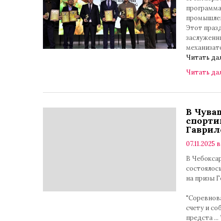
программа
промышле
Этот празд
заслуженн
механизат
Читать да
Читать да
В Чува
спорти
Гаврил
07.11.2025 в
В Чебоксар
состоялос
на призы Г
"Соревнов
счету и со
предста
...