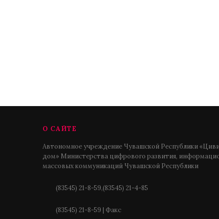
О САЙТЕ
Автономное учреждение Чувашской Республики «Циви
дом» Министерства цифрового развития, информацио
массовых коммуникаций Чувашской Республики
(83545) 21-8-59,(83545) 21-4-85
(83545) 21-8-59 | Факс