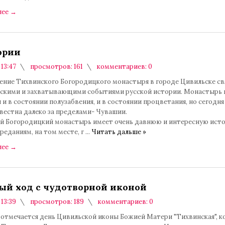
лее
→
ории
 13:47
просмотров: 161
комментариев: 0
ение Тихвинского Богородицкого монастыря в городе Цивильске св
скими и захватывающими событиями русской истории. Монастырь н
 и в состоянии полузабвения, и в состоянии процветания, но сегодня
вестна далеко за пределами- Чувашии.
й Богородицкий монастырь имеет очень давнюю и интересную ист
реданиям, на том месте, г
...
Читать дальше »
лее
→
ый ход с чудотворной иконой
 13:39
просмотров: 189
комментариев: 0
 отмечается день Цивильской иконы Божией Матери "Тихвинская", к