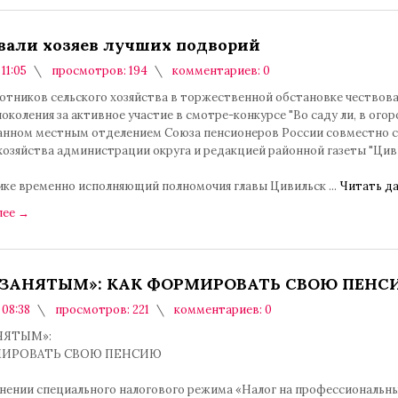
вали хозяев лучших подворий
 11:05
просмотров: 194
комментариев: 0
ботников сельского хозяйства в торжественной обстановке чествов
околения за активное участие в смотре-конкурсе "Во саду ли, в огор
анном местным отделением Союза пенсионеров России совместно 
 хозяйства администрации округа и редакцией районной газеты "Ци
ике временно исполняющий полномочия главы Цивильск
...
Читать да
лее
→
ЗАНЯТЫМ»: КАК ФОРМИРОВАТЬ СВОЮ ПЕНС
 08:38
просмотров: 221
комментариев: 0
НЯТЫМ»:
МИРОВАТЬ СВОЮ ПЕНСИЮ
нении специального налогового режима «Налог на профессиональн