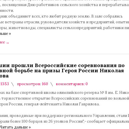
, посвященная Дню работников сельского хозяйства и перерабаты
нности.
ник объединяет всех, кто любит родную землю. В зале собрались
ые ветераны отрасли, руководители хозяйств и предприятий, опытн
оры, животноводы, специалисты сельхозпредприятий, работники 
льше »
лее
→
шии прошли Всероссийские соревнования по
вной борьбе на призы Героя России Николая
ова
 13:53
просмотров: 160
комментариев: 0
ах на базе спортивной школы олимпийского резерва № 8 им. Е. Ник
ь торжественное открытие Всероссийских соревнований по вольной
ероя России, генерал-лейтенанта Николая Гаврилова.
ания, проводимые при поддержке регионального Управления, стали 
брали более 100 борцов из 26 уголков России",- сообщает официальн
Читать дальше »