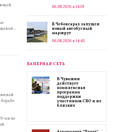
вающей
06.08.2026 в 14:19
ые
В Чебоксарах запущен
пищевой
...
новый автобусный
маршрут
06.08.2026 в 14:45
БАНЕРНАЯ СЕТЬ
В Чувашии
действует
комплексная
программа
олаевой
поддержки
 борьбе
участников СВО и их
близких
19-ми по
ый
Агромаркет "Пехет"