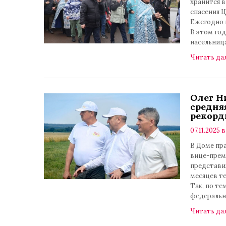
хранится 
спасения Ц
Ежегодно 
В этом год
насельниц
Читать да
Олег Н
средня
рекор
07.11.2025 в
В Доме пр
вице-прем
представи
месяцев те
Так, по т
федеральн
Читать да