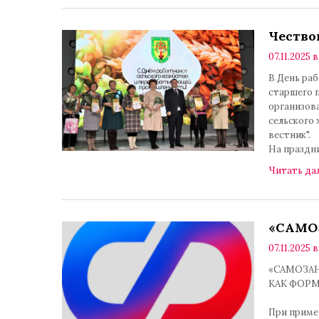
Чество
07.11.2025 в
В День ра
старшего п
организов
сельского
вестник".
На праздн
Читать да
«САМО
07.11.2025 в
«САМОЗА
КАК ФОР
При приме