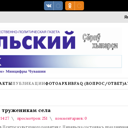
Ягодный
АКТЫ
ПУБЛИКАЦИИ
ФОТОАРХИВ
FAQ (ВОПРОС/ОТВЕТ)
А
- труженикам села
 14:27
просмотров: 251
комментариев: 0
 в Центре культурного развития г. Цивильска состоялась празднична