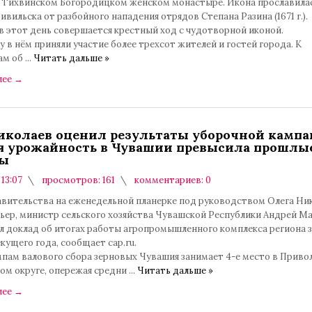
в Тихвинском Богородицком женском монастыре. Икона прославила
ивильска от разбойного нападения отрядов Степана Разина (1671 г.).
в этот день совершается крестный ход с чудотворной иконой.
у в нём приняли участие более трехсот жителей и гостей города. К
ам об
...
Читать дальше »
лее
→
иколаев оценил результаты уборочной кампа
я урожайность в Чувашии превысила прошлы
ды
 13:07
просмотров: 161
комментариев: 0
авительства на еженедельной планерке под руководством Олега Ни
ьер, министр сельского хозяйства Чувашской Республики Андрей М
л доклад об итогах работы агропромышленного комплекса региона з
кущего года, сообщает cap.ru.
емпам валового сбора зерновых Чувашия занимает 4-е место в Прив
ом округе, опережая средни
...
Читать дальше »
лее
→