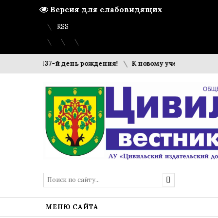
Версия для слабовидящих
Вход
Регистрация
Карта сайта
RSS
отметил 437-й день рождения!
К новому учебному году го
МЕНЮ САЙТА