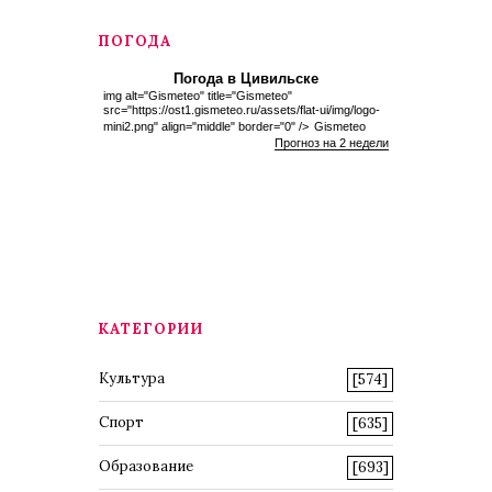
ПОГОДА
Погода в Цивильске
img alt="Gismeteo" title="Gismeteo"
src="https://ost1.gismeteo.ru/assets/flat-ui/img/logo-
mini2.png" align="middle" border="0" />
Gismeteo
Прогноз на 2 недели
КАТЕГОРИИ
Культура
[574]
Спорт
[635]
Образование
[693]