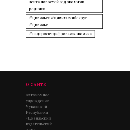
лента новостей год экологии
родники
#цивильск #цивильскийокруг
#цивильс
#нацпроектцифроваяэкономика
О САЙТЕ
Автономное
учреждение
Чувашской
Республики
«Цивильский
издательский
дом»