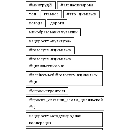
#минтруд21
#аленаелизарова
топ
главное
#гто_цивильск
погода
дороги
минобразования чувашии
нацпроект «культура»
#голосуем #цивильск
#голосуем #цивильск
#цивильскиймо #
#всейсемьей #голосуем #цивильск
#ци
#спросистроителя
#проект_святыни_земли_цивильской
#ц
нацпроект международная
кооперация