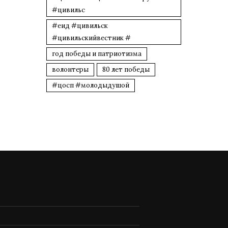
#цивильс
#еид #цивильск
#цивильскийвестник #
год победы и патриотизма
волонтеры
80 лет победы
#цосп #молодыдушой