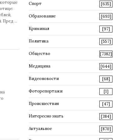
 которые
Спорт
[635]
отице:
ублей,
Образование
[693]
й. Пред
...
Криминал
[97]
Политика
[557]
Общество
[7382]
Медицина
[644]
Видеоновости
[68]
Фоторепортажи
[1]
ена
го
Происшествия
[47]
Интересно знать
[384]
Актуальное
[870]