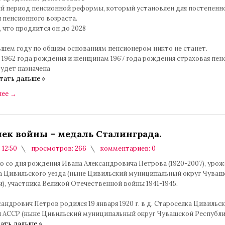
й период пенсионной реформы, который установлен для постепенн
 пенсионного возраста.
 что продлится он до 2028
вшем году по общим основаниям пенсионером никто не станет.
1962 года рождения и женщинам 1967 года рождения страховая пенс
будет назначена
тать дальше »
лее
→
ек войны – медаль Сталинграда.
 12:50
просмотров: 266
комментариев: 0
ю со дня рождения Ивана Александровича Петрова (1920-2007), урож
а Цивильского уезда (ныне Цивильский муниципальный округ Чуваш
), участника Великой Отечественной войны 1941-1945.
андрович Петров родился 19 января 1920 г. в д. Староселка Цивильск
 АССР (ныне Цивильский муниципальный округ Чувашской Республик
ать дальше »