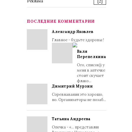
Реклама
[2]
ПОСЛЕДНИЕ КОММЕНТАРИИ
Александр Яковлев
Главное - будьте здоровы !
Валя
Перепелкина
Ого, список)) у
меня в аптечке
стоит скучает
флако...
Димитрий Мурзин
Соревнавания это хорошо,
но. Организаторы не позаб...
Татьяна Андреева
Опечка - «... представляя