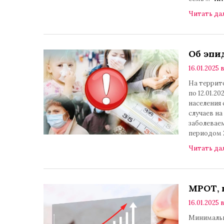
Читать да
Об эпи
16.01.2025 в
На террито
по 12.01.2
населения 
случаев на
заболеваем
периодом 
Читать да
МРОТ, 
16.01.2025 в
Минимальн