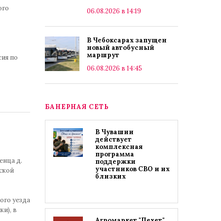
ого
06.08.2026 в 14:19
В Чебоксарах запущен
новый автобусный
маршрут
ия по
06.08.2026 в 14:45
БАНЕРНАЯ СЕТЬ
В Чувашии
действует
комплексная
программа
енца д.
поддержки
участников СВО и их
ской
близких
ого уезда
и), в
Агромаркет "Пехет"