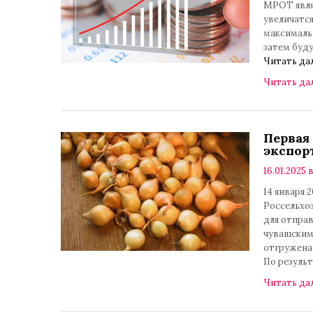
МРОТ явля
увеличатс
максимальн
затем буду
Читать да
Читать да
Первая
экспор
16.01.2025 
14 января
Россельхо
для отправ
чувашским
отгружена
По резуль
Читать да