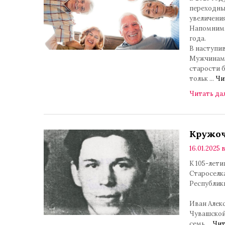
переходны
увеличения
Напомним,
года.
В наступи
Мужчинам 
старости 
тольк
...
Чи
Читать да
Кружоч
16.01.2025 в
К 105-лети
Староселк
Республики
Иван Алекс
Чувашской
семь
...
Чит