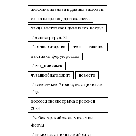
ангелина иванова и даниил васильев.
слева направо: дарья акашева
улица восточная г.цивильска. вокруг
#министртруда21
#аленаелизарова
топ
главное
выставка-форум россия
#гто_цивильск
чувашияблагодарит
новости
#всейсемьей #голосуем #цивильск
#ци
воссоединение крыма с россией
2024
#чебоксарский экономический
форум
#цивильск #цивильскийокруг