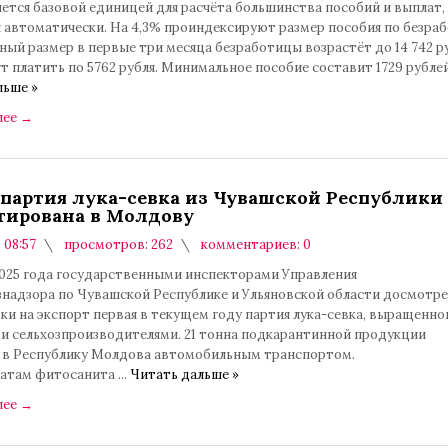
ется базовой единицей для расчёта большинства пособий и выплат,
я автоматически. На 4,3% проиндексируют размер пособия по безраб
ый размер в первые три месяца безработицы возрастёт до 14 742 р
т платить по 5762 рубля. Минимальное пособие составит 1729 рубле
льше »
лее
→
 партия лука-севка из Чувашской Республики
тирована в Молдову
в 08:57
просмотров: 262
комментариев: 0
 2025 года государственными инспекторами Управления
знадзора по Чувашской Республике и Ульяновской области досмотр
ки на экспорт первая в текущем году партия лука-севка, выращенно
и сельхозпроизводителями. 21 тонна подкарантинной продукции
 в Республику Молдова автомобильным транспортом.
татам фитосанита
...
Читать дальше »
лее
→