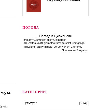
ПОГОДА
Погода в Цивильске
img alt="Gismeteo" title="Gismeteo"
src="https://ost1.gismeteo.ru/assets/flat-ui/img/logo-
mini2.png" align="middle" border="0" />
Gismeteo
Прогноз на 2 недели
имум.
КАТЕГОРИИ
Культура
[574]
лей.