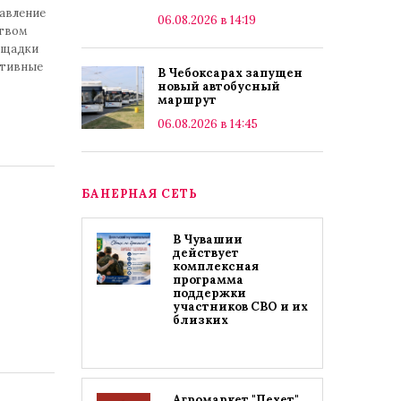
равление
06.08.2026 в 14:19
ством
ощадки
ктивные
В Чебоксарах запущен
новый автобусный
маршрут
06.08.2026 в 14:45
БАНЕРНАЯ СЕТЬ
В Чувашии
действует
комплексная
программа
поддержки
участников СВО и их
близких
Агромаркет "Пехет"