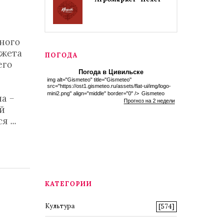
ного
джета
ПОГОДА
его
Погода в Цивильске
img alt="Gismeteo" title="Gismeteo"
src="https://ost1.gismeteo.ru/assets/flat-ui/img/logo-
mini2.png" align="middle" border="0" />
Gismeteo
а –
Прогноз на 2 недели
й
ся
...
КАТЕГОРИИ
Культура
[574]