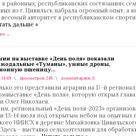
я в районных, республиканских состязаниях се
ых из г. Цивильск набрала огромный опыт, а в
и весомый авторитет в республиканском спорт
тать дальше »
лее
→
шии на выставке «День поля» показали
модальные «Туманы», умные дроны,
ционную пшеницу…
в 14:49
просмотров: 245
комментариев: 0
лько это представили аграрии на 17-й региона
омвыставке «День поля», которую открыл глава
и Олег Николаев.
им, региональный «День поля-2023» организов
и 13-14 июля под открытым небом на опытных 
кого НИИСХ в деревне Михайловка Цивильског
 Здесь - выставка сельхозтехники для обработк