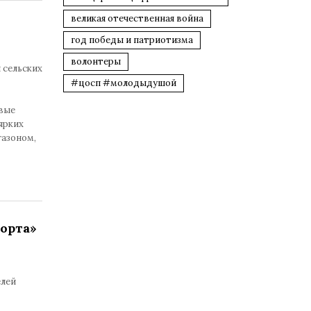
великая отечественная война
год победы и патриотизма
волонтеры
 сельских
#цосп #молодыдушой
овые
ярких
газоном,
орта»
елей