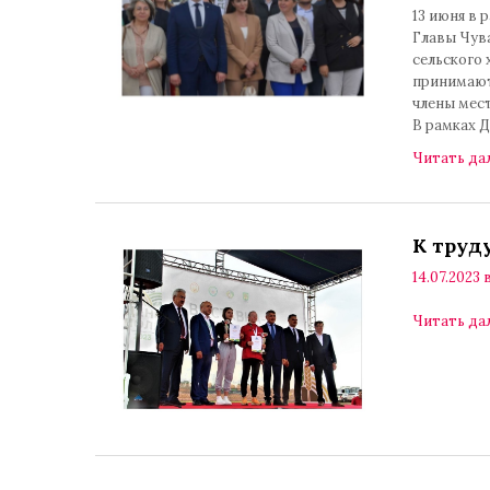
13 июня в 
Главы Чув
сельского
принимают
члены мес
В рамках Д
Читать да
К труд
14.07.2023 в
Читать да