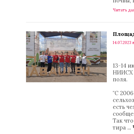
почвы, 
Читать да
Площад
14.07.2023 в
13-14 
НИИСХ 
поля.
"С 200
сельхо
есть ч
сообще
Так чт
тира
...