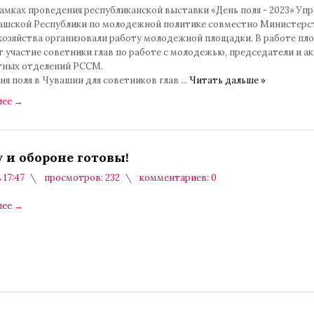
рамках проведения республиканской выставки «День поля - 2023» Уп
ашской Республики по молодежной политике совместно Министер
 хозяйства организовали работу молодежной площадки. В работе пл
 участие советники глав по работе с молодежью, председатели и а
тных отделений РССМ.
ня поля в Чувашии для советников глав
...
Читать дальше »
лее
→
у и обороне готовы!
 17:47
просмотров: 232
комментариев: 0
лее
→