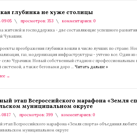
кая глубинка не хуже столицы
в 09:05
просмотров: 353
комментариев: 0
а жителей и господдержка - две составляющие успешного развития
й Чувашии.
роекты преображения глубинки вошли в число лучших по стране. Н
нализация, газ, модернизация инфраструктуры - учтено все. Один из 
- село Чурачики. Новый собственный стадион с профессиональным 
 системой, а также беговыми доро
...
Читать дальше »
лее
→
ный этап Всероссийского марафона «Земля сп
льском муниципальном округе
 08:17
просмотров: 399
комментариев: 0
й этап Всероссийского марафона «Земля спорта» объединил любит
Цивильском муниципальном округе