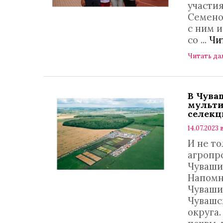
участи
Семенов
с ним 
со
...
Чи
Читать да
В Чува
мульти
селек
14.07.2023 
И не то
агропр
Чуваши
Напомн
Чуваши
Чувашс
округа.