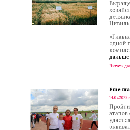
Выраще
хозяйс
делянк
Цивильс
«Главна
одной 
компле
дальше
Читать да
Еще ша
14.07.2023 
Пройти
этапов 
удается
эквива