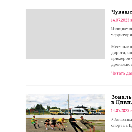
Чувашс
14.07.2023 
Инициатив
территори
Местные п
дороги, ка
примеров 
дренажной
Читать да
Зональ
в Циви
14.07.2023 в
⚡Зональны
спорта в 