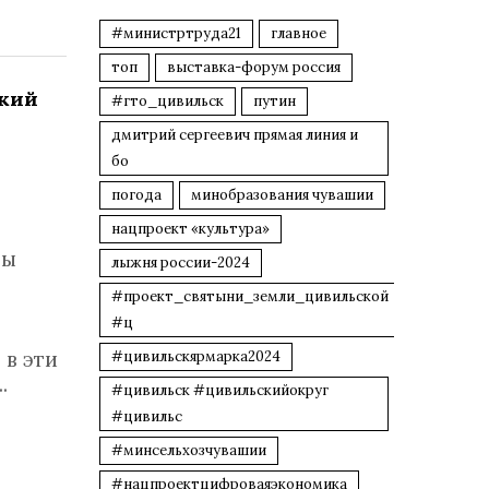
#министртруда21
главное
топ
выставка-форум россия
ский
#гто_цивильск
путин
дмитрий сергеевич прямая линия и
бо
погода
минобразования чувашии
нацпроект «культура»
ры
лыжня россии-2024
#проект_святыни_земли_цивильской
#ц
 в эти
#цивильскярмарка2024
..
#цивильск #цивильскийокруг
#цивильс
#минсельхозчувашии
#нацпроектцифроваяэкономика