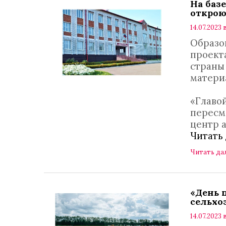
На баз
открою
14.07.2023 
Образо
проект
страны 
матери
«Главо
пересм
центр 
Читать
Читать да
«День 
сельхо
14.07.2023 в