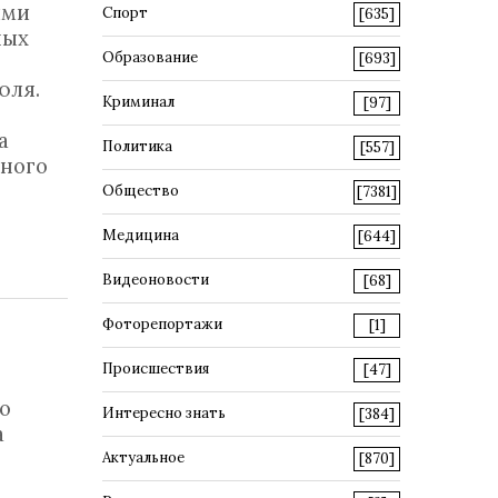
ими
Спорт
[635]
ных
Образование
[693]
юля.
Криминал
[97]
а
Политика
[557]
ного
Общество
[7381]
Медицина
[644]
Видеоновости
[68]
Фоторепортажи
[1]
Происшествия
[47]
о
Интересно знать
[384]
а
Актуальное
[870]