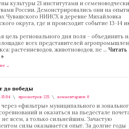
ны культуры 21 институтами и семеноводческ
твами России. Демонстрировались они на опыт
ах Чувашского НИИСХ в деревне Михайловка
кого округа, где и происходит событие 13-14 и
я цель регионального дня поля – объединить н
площадке всех представителей агропромышлен
кса: растениеводов, животноводов, пе
...
Читать
 »
лее
→
г до победы
в 15:04
просмотров: 225
комментариев: 0
 через «фильтры» муниципального и зональног
соревнований и оказаться на пьедестале почет
 не всем, а только сильнейшим. Зачастую
лентом силы оказывается опыт. За долгие годы