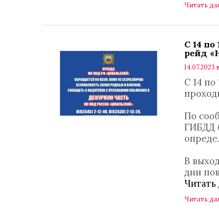
Читать да
С 14 п
рейд «
14.07.2023 в
С 14 по
проход
По соо
ГИБДД б
опреде
В выход
дни по
Читать
Читать да