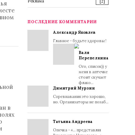
Реклама
[2]
мья
месте
ивном
ПОСЛЕДНИЕ КОММЕНТАРИИ
Александр Яковлев
Главное - будьте здоровы !
Валя
Перепелкина
Ого, список)) у
меня в аптечке
стоит скучает
флако...
льной
Димитрий Мурзин
Соревнавания это хорошо,
но. Организаторы не позаб...
ан в
полях
о
Татьяна Андреева
и
Опечка - «... представляя