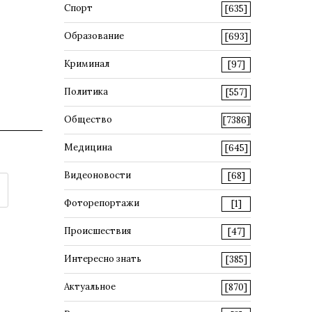
Спорт
[635]
Образование
[693]
Криминал
[97]
Политика
[557]
Общество
[7386]
Медицина
[645]
Видеоновости
[68]
Фоторепортажи
[1]
Происшествия
[47]
Интересно знать
[385]
Актуальное
[870]