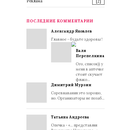
Реклама
[2]
ПОСЛЕДНИЕ КОММЕНТАРИИ
Александр Яковлев
Главное - будьте здоровы !
Валя
Перепелкина
Ого, список)) у
меня в аптечке
стоит скучает
флако...
Димитрий Мурзин
Соревнавания это хорошо,
но. Организаторы не позаб...
Татьяна Андреева
Опечка - «... представляя