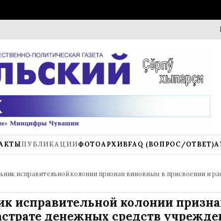
К новом
АКТЫ
ПУБЛИКАЦИИ
ФОТОАРХИВ
FAQ (ВОПРОС/ОТВЕТ)
А
ьник исправительной колонии признан виновным в присвоении и ра
к исправительной колонии призна
астрате денежных средств учрежде