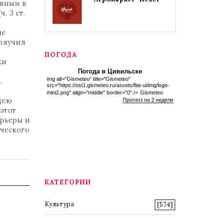
овным в
. 3 ст.
не
получил
ПОГОДА
ки
Погода в Цивильске
img alt="Gismeteo" title="Gismeteo"
.
src="https://ost1.gismeteo.ru/assets/flat-ui/img/logo-
mini2.png" align="middle" border="0" />
Gismeteo
дею
Прогноз на 2 недели
этот
арьеры и
ческого
КАТЕГОРИИ
Культура
[574]