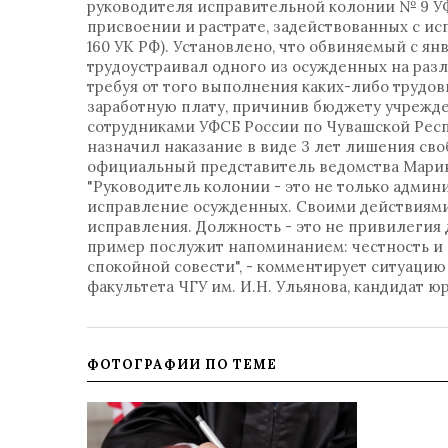
руководителя исправительной колонии № 9 У
присвоении и растрате, задействованных с ис
160 УК РФ). Установлено, что обвиняемый с ян
трудоустраивал одного из осужденных на ра
требуя от того выполнения каких-либо трудо
заработную плату, причинив бюджету учрежд
сотрудниками УФСБ России по Чувашской Рес
назначил наказание в виде 3 лет лишения сво
официальный представитель ведомства Марина
"Руководитель колонии - это не только админи
исправление осужденных. Своими действиями 
исправления. Должность - это не привилегия 
пример послужит напоминанием: честность и 
спокойной совести", - комментирует ситуац
факультета ЧГУ им. И.Н. Ульянова, кандидат ю
ФОТОГРАФИИ ПО ТЕМЕ