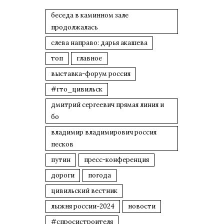
беседа в каминном зале
продолжалась
слева направо: дарья акашева
топ
главное
выставка-форум россия
#гто_цивильск
дмитрий сергеевич прямая линия и
бо
владимир владимирович россия
песков
путин
пресс-конференция
дороги
погода
цивильский вестник
лыжня россии-2024
новости
#спросистроителя