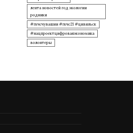
лента новостей год экологии
родники
#гкчсчувашии #гкчс21 #цивильск
#нацпроектцифроваяэкономика
волонтеры