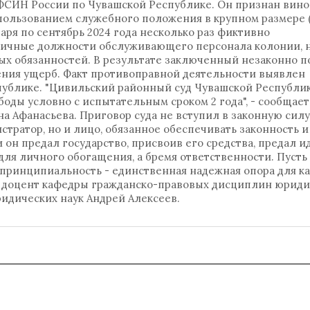
ФСИН России по Чувашской Республике. Он признан вин
пользованием служебного положения в крупном размере (ч
варя по сентябрь 2024 года несколько раз фиктивно
зличные должности обслуживающего персонала колонии, 
вых обязанностей. В результате заключенный незаконно 
ения ущерб. Факт противоправной деятельности выявлен
публике. "Цивильский районный суд Чувашской Республи
боды условно с испытательным сроком 2 года", - сообщает
 Афанасьева. Приговор суда не вступил в законную силу
стратор, но и лицо, обязанное обеспечивать законность и
он предал государство, присвоив его средства, предал и
для личного обогащения, а бремя ответственности. Пусть 
принципиальность - единственная надежная опора для к
ию доцент кафедры гражданско-правовых дисциплин юриди
ридических наук Андрей Алексеев.