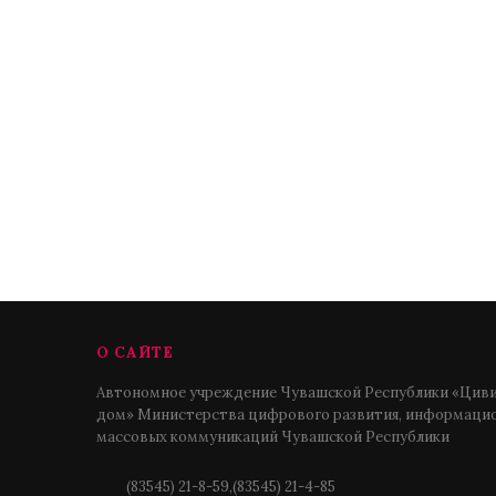
О САЙТЕ
Автономное учреждение Чувашской Республики «Циви
дом» Министерства цифрового развития, информацио
массовых коммуникаций Чувашской Республики
(83545) 21-8-59,(83545) 21-4-85