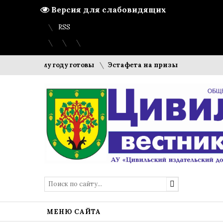
Версия для слабовидящих
Вход
Регистрация
Карта сайта
RSS
учебному году готовы
Эстафета на призы газеты «Цивиль
МЕНЮ САЙТА