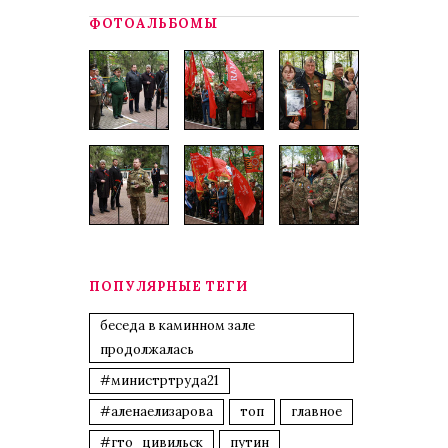
ФОТОАЛЬБОМЫ
ПОПУЛЯРНЫЕ ТЕГИ
беседа в каминном зале
продолжалась
#министртруда21
#аленаелизарова
топ
главное
#гто_цивильск
путин