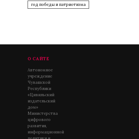
год победы и патриотизма
О САЙТЕ
Автономное
учреждение
Чувашской
Республики
«Цивильский
издательский
дом»
Министерства
цифрового
развития,
информационной
политики и