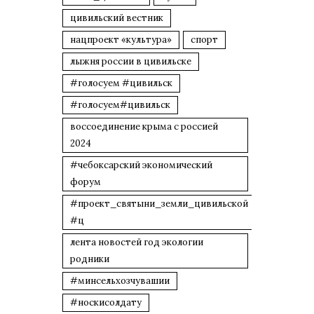
цивильский вестник
нацпроект «культура»
спорт
лыжня россии в цивильске
#голосуем #цивильск
#голосуем#цивильск
воссоединение крыма с россией
2024
#чебоксарский экономический
форум
#проект_святыни_земли_цивильской
#ц
лента новостей год экологии
родники
#минсельхозчувашии
#носкисолдату