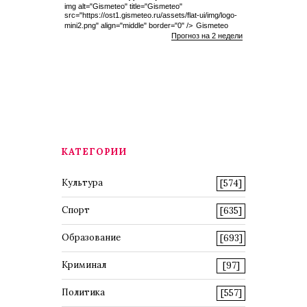
img alt="Gismeteo" title="Gismeteo"
src="https://ost1.gismeteo.ru/assets/flat-ui/img/logo-
mini2.png" align="middle" border="0" />
Gismeteo
Прогноз на 2 недели
КАТЕГОРИИ
Культура
[574]
Спорт
[635]
Образование
[693]
Криминал
[97]
Политика
[557]