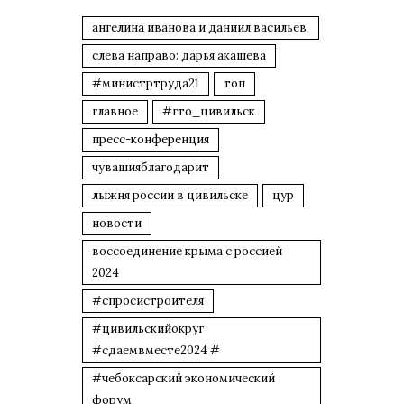
ангелина иванова и даниил васильев.
слева направо: дарья акашева
#министртруда21
топ
главное
#гто_цивильск
пресс-конференция
чувашияблагодарит
лыжня россии в цивильске
цур
новости
воссоединение крыма с россией
2024
#спросистроителя
#цивильскийокруг
#сдаемвместе2024 #
#чебоксарский экономический
форум