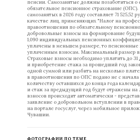
пенсии. Самозанятые должны позаботиться о 
обязательное пенсионное страхование (ОПС)
самозанятых в 2026 году составляет 71 525,52 
качестве лиц, применяющих "Налог на професс
правоотношения по обязательному пенсионном
добровольные взносы на формирование будущ
1,090 индивидуальных пенсионных коэффициен
уплачены в меньшем размере, то пенсионные
уплаченным взносам. Максимальный размер взнос
Страховые взносы необходимо уплатить до 31 
и приобретение стажа за прошедший год зак
одной суммой или разбить на несколько плат
в правоотношения по ОПС подано не с начала 
количеству оставшихся до конца года кален
и стаж за предыдущий год будут отражены на 
взносов происходит автоматически - предста
заявление о добровольном вступлении в пра
на портале госуслуг, через мобильное прило
Чувашии.
ФОТОГРАФИИ ПО ТЕМЕ