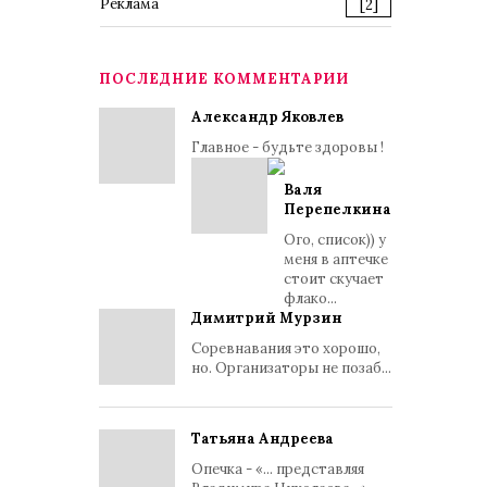
Реклама
[2]
ПОСЛЕДНИЕ КОММЕНТАРИИ
Александр Яковлев
Главное - будьте здоровы !
Валя
Перепелкина
Ого, список)) у
меня в аптечке
стоит скучает
флако...
Димитрий Мурзин
Соревнавания это хорошо,
но. Организаторы не позаб...
Татьяна Андреева
Опечка - «... представляя