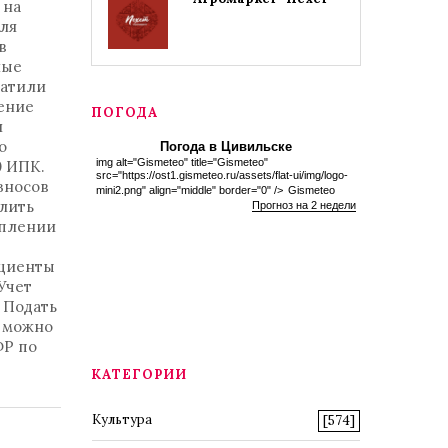
 на
ля
в
ные
латили
ение
ПОГОДА
и
о
Погода в Цивильске
img alt="Gismeteo" title="Gismeteo"
0 ИПК.
src="https://ost1.gismeteo.ru/assets/flat-ui/img/logo-
зносов
mini2.png" align="middle" border="0" />
Gismeteo
лить
Прогноз на 2 недели
уплении
ициенты
Учет
 Подать
ю можно
ФР по
КАТЕГОРИИ
Культура
[574]