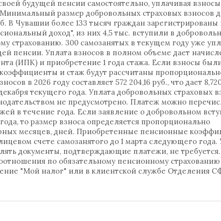
своей будущей пенсии самостоятельно, уплачивая взносы
. Минимальный размер добровольных страховых взносов д
руб. В Чувашии более 133 тысяч граждан зарегистрированы 
иональный доход", из них 4,5 тыс. вступили в доброволь
у страхованию. 300 самозанятых в текущем году уже уп
ей пенсии. Уплата взносов в полном объеме дает начисл
та (ИПК) и приобретение 1 года стажа. Если взносы был
 коэффициенты и стаж будут рассчитаны пропорциональн
ов в 2026 году составляет 572 204,16 руб., что дает 8,72
декабря текущего года. Уплата добровольных страховых в
онодательством не предусмотрено. Платеж можно перечис
ежей в течение года. Если заявление о добровольном вст
года, то размер взноса определяется пропорционально
дарных месяцев, дней. Приобретенные пенсионные коэфф
лицевом счете самозанятого до 1 марта следующего года. 
влять документы, подтверждающие платежи, не требуется.
воотношения по обязательному пенсионному страховани
жение "Мой налог" или в клиентской службе Отделения С