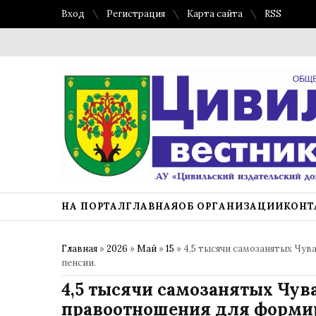
Вход
Регистрация
Карта сайта
RSS
НА ПОРТАЛ
ГЛАВНАЯ
ОБ ОРГАНИЗАЦИИ
КОНТ
Главная
»
2026
»
Май
»
15
» 4,5 тысячи самозанятых Чу
пенсии.
4,5 тысячи самозанятых Чу
правоотношения для форми