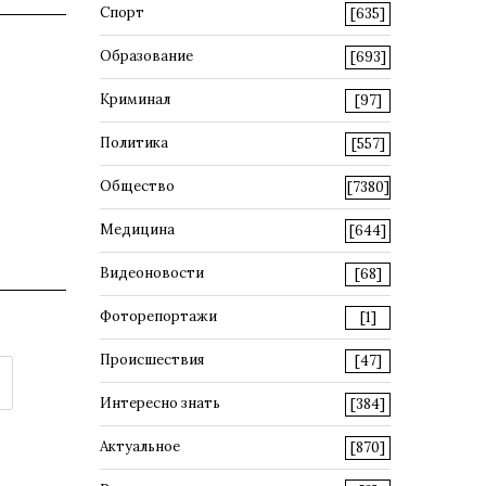
Спорт
[635]
Образование
[693]
Криминал
[97]
Политика
[557]
Общество
[7380]
Медицина
[644]
Видеоновости
[68]
Фоторепортажи
[1]
Происшествия
[47]
Интересно знать
[384]
Актуальное
[870]