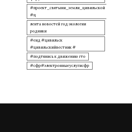
#проект_святыни_земли_цивильской
#ц
лента новостей год экологии
родники
#еид #цивильск
#цивильскийвестник #
#подтянись к движению гто
#сфр#электронныеуслугисфр